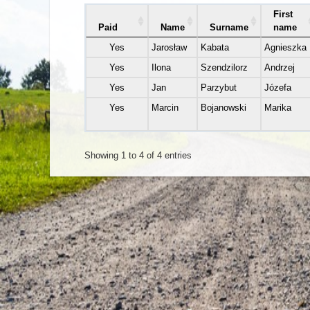
First
Paid
Name
Surname
name
Yes
Jarosław
Kabata
Agnieszka
Yes
Ilona
Szendzilorz
Andrzej
Yes
Jan
Parzybut
Józefa
Yes
Marcin
Bojanowski
Marika
Showing 1 to 4 of 4 entries