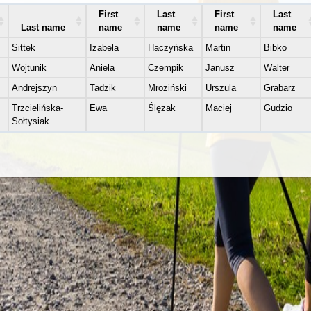
First
Last
First
Last
Last name
name
name
name
name
Sittek
Izabela
Haczyńska
Martin
Bibko
Wojtunik
Aniela
Czempik
Janusz
Walter
Andrejszyn
Tadzik
Mroziński
Urszula
Grabarz
Trzcielińska-
Ewa
Ślęzak
Maciej
Gudzio
Sołtysiak