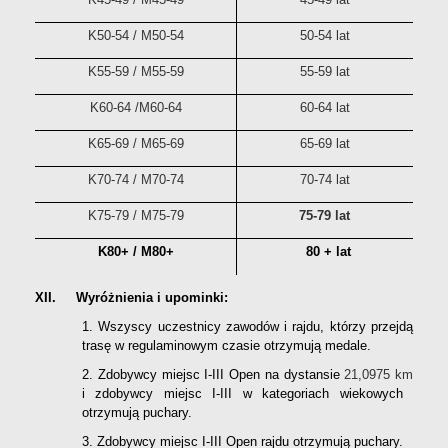
K50-54 / M50-54
50-54 lat
K55-59 / M55-59
55-59 lat
K60-64 /M60-64
60-64 lat
K65-69 / M65-69
65-69 lat
K70-74 / M70-74
70-74 lat
K75-79 / M75-79
75-79 lat
K80+ / M80+
80 + lat
XII. Wyróżnienia i upominki:
1. Wszyscy uczestnicy zawodów i rajdu, którzy przejdą
trasę w regulaminowym czasie otrzymują medale.
2. Zdobywcy miejsc I-III Open na dystansie
21,0975 km
i zdobywcy miejsc I-III w kategoriach wiekowych
otrzymują puchary.
3. Zdobywcy miejsc I-III Open rajdu otrzymują puchary.