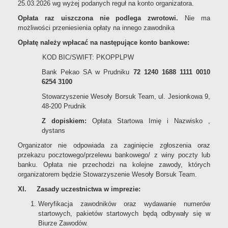
25.03.2026 wg wyżej podanych reguł na konto organizatora.
Opłata raz uiszczona nie podlega zwrotowi.
Nie ma
możliwości przeniesienia opłaty na innego zawodnika
Opłatę należy wpłacać na następujące konto bankowe:
KOD BIC/SWIFT: PKOPPLPW
Bank Pekao SA w Prudniku
72 1240 1688 1111 0010
6254 3100
Stowarzyszenie Wesoły Borsuk Team, ul. Jesionkowa 9,
48-200 Prudnik
Z dopiskiem:
Opłata Startowa Imię i Nazwisko ,
dystans
Organizator nie odpowiada za zaginięcie zgłoszenia oraz
przekazu pocztowego/przelewu bankowego/ z winy poczty lub
banku. Opłata nie przechodzi na kolejne zawody, których
organizatorem będzie Stowarzyszenie Wesoły Borsuk Team.
XI. Zasady uczestnictwa w imprezie:
Weryfikacja zawodników oraz wydawanie numerów
startowych, pakietów startowych będą odbywały się w
Biurze Zawodów.