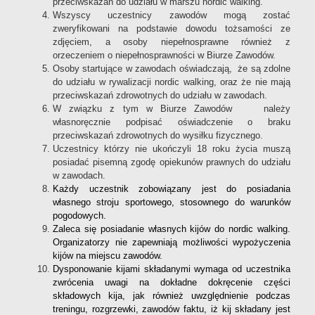
przeciwskazań do udziału w marszu nordic walking.
Wszyscy uczestnicy zawodów mogą zostać
zweryfikowani na podstawie dowodu tożsamości ze
zdjęciem, a osoby niepełnosprawne również z
orzeczeniem o niepełnosprawności w Biurze Zawodów.
Osoby startujące w zawodach oświadczają, że są zdolne
do udziału w rywalizacji nordic walking, oraz że nie mają
przeciwskazań zdrowotnych do udziału w zawodach.
W związku z tym w Biurze Zawodów należy
własnoręcznie podpisać oświadczenie o braku
przeciwskazań zdrowotnych do wysiłku fizycznego.
Uczestnicy którzy nie ukończyli 18 roku życia muszą
posiadać pisemną zgodę opiekunów prawnych do udziału
w zawodach.
Każdy uczestnik zobowiązany jest do posiadania
własnego stroju sportowego, stosownego do warunków
pogodowych.
Zaleca się posiadanie własnych kijów do nordic walking.
Organizatorzy nie zapewniają możliwości wypożyczenia
kijów na miejscu zawodów.
Dysponowanie kijami składanymi wymaga od uczestnika
zwrócenia uwagi na dokładne dokręcenie części
składowych kija, jak również uwzględnienie podczas
treningu, rozgrzewki, zawodów faktu, iż kij składany jest