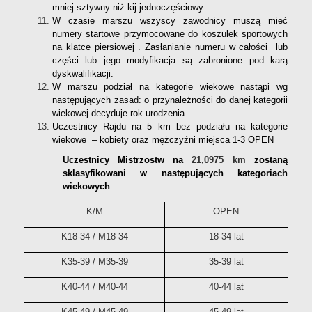
mniej sztywny niż kij jednoczęściowy.
W czasie marszu wszyscy zawodnicy muszą mieć
numery startowe przymocowane do koszulek sportowych
na klatce piersiowej . Zasłanianie numeru w całości lub
części lub jego modyfikacja są zabronione pod karą
dyskwalifikacji.
W marszu podział na kategorie wiekowe nastąpi wg
następujących zasad: o przynależności do danej kategorii
wiekowej decyduje rok urodzenia.
Uczestnicy Rajdu na 5 km bez podziału na kategorie
wiekowe – kobiety oraz mężczyźni miejsca 1-3 OPEN
Uczestnicy Mistrzostw na
21,0975 km
zostaną
sklasyfikowani w następujących kategoriach
wiekowych
K/M
OPEN
K18-34 / M18-34
18-34 lat
K35-39 / M35-39
35-39 lat
K40-44 / M40-44
40-44 lat
K45-49 / M45-49
45-49 lat