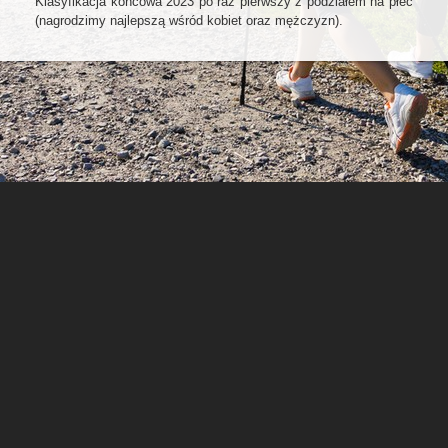
Klasyfikacja końcowa 2023 po raz pierwszy z podziałem na płeć
(nagrodzimy najlepszą wśród kobiet oraz mężczyzn).