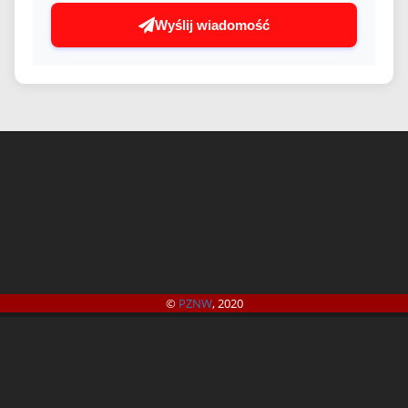
Wyślij wiadomość
©
PZNW
, 2020
©
B4SPORTONLINE
2026
Jeżeli masz jakieś pytania lub problemy to zachęcamy do skorzystania z
formularza zgłoszeniowego. Umożliwi on szybki kontakt z organizatorem i
administratorem systemu.