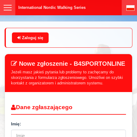
International Nordic Walking Series
Zaloguj się
Nowe zgłoszenie - B4SPORTONLINE
Jeżeli masz jakieś pytania lub problemy to zachęcamy do
skorzystania z formularza zgłoszeniowego. Umożliwi on szybki
kontakt z organizatorem i administratorem systemu.
Dane zgłaszającego
Imię: