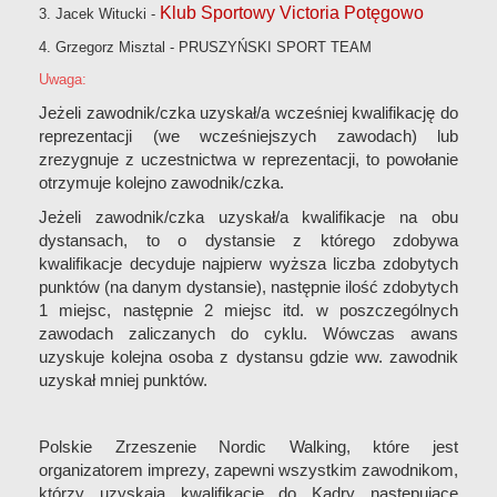
Klub Sportowy Victoria Potęgowo
3. Jacek Witucki -
4. Grzegorz Misztal -
PRUSZYŃSKI SPORT TEAM
Uwaga:
Jeżeli zawodnik/czka uzyskał/a wcześniej kwalifikację do
reprezentacji (we wcześniejszych zawodach) lub
zrezygnuje z uczestnictwa w reprezentacji, to powołanie
otrzymuje kolejno zawodnik/czka.
Jeżeli zawodnik/czka uzyskał/a kwalifikacje na obu
dystansach, to o dystansie z którego zdobywa
kwalifikacje decyduje najpierw wyższa liczba zdobytych
punktów (na danym dystansie), następnie ilość zdobytych
1 miejsc, następnie 2 miejsc itd. w poszczególnych
zawodach zaliczanych do cyklu. Wówczas awans
uzyskuje kolejna osoba z dystansu gdzie ww. zawodnik
uzyskał mniej punktów.
Polskie Zrzeszenie Nordic Walking, które jest
organizatorem imprezy, zapewni wszystkim zawodnikom,
którzy uzyskają kwalifikację do Kadry następujące